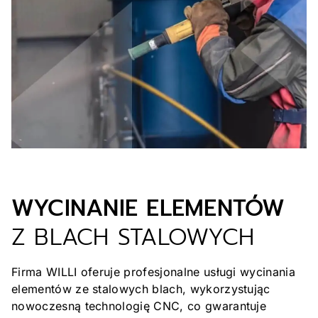
przyczepność powłok ochronnych i malarskich,
co zwiększa jej odporność na czynniki zewnętrzne
i przedłuża żywotność.
WYCINANIE ELEMENTÓW
Z BLACH STALOWYCH
Firma WILLI oferuje profesjonalne usługi wycinania
elementów ze stalowych blach, wykorzystując
nowoczesną technologię CNC, co gwarantuje