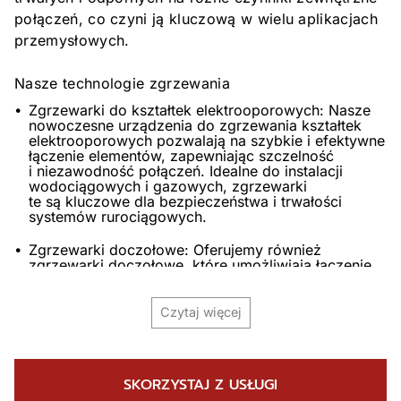
połączeń, co czyni ją kluczową w wielu aplikacjach
przemysłowych.
Nasze technologie zgrzewania
Zgrzewarki do kształtek elektrooporowych: Nasze
nowoczesne urządzenia do zgrzewania kształtek
elektrooporowych pozwalają na szybkie i efektywne
łączenie elementów, zapewniając szczelność
i niezawodność połączeń. Idealne do instalacji
wodociągowych i gazowych, zgrzewarki
te są kluczowe dla bezpieczeństwa i trwałości
systemów rurociągowych.
Zgrzewarki doczołowe: Oferujemy również
zgrzewarki doczołowe, które umożliwiają łączenie
rur oraz innych elementów o dużych średnicach.
Dzięki wysokiej wydajności i precyzji, nasze
urządzenia doczołowe zapewniają solidne
Czytaj więcej
połączenia, które są odporne na ciśnienie i działanie
czynników atmosferycznych.
SKORZYSTAJ Z USŁUGI
Charakterystyka i specyfikacja: