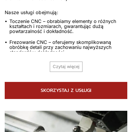
Nasze usługi obejmują:
Toczenie CNC – obrabiamy elementy o różnych
kształtach i rozmiarach, gwarantując dużą
powtarzalność i dokładność.
Frezowanie CNC – oferujemy skomplikowaną
obróbkę detali przy zachowaniu najwyższych
standardów dokładności.
Wiercenie i gwintowanie – wykonujemy otwory
Czytaj więcej
oraz gwinty, dbając o wysoką jakość i precyzję
wykonania.
Szlifowanie – uzyskujemy idealne wykończenie
powierzchni zgodnie z wymaganiami klienta.
SKORZYSTAJ Z USŁUGI
Stosujemy nowoczesne technologie
i oprogramowanie CAD/CAM, które pozwalają nam
zoptymalizować proces produkcji, minimalizując
odpady i koszty, a także skracając czas realizacji