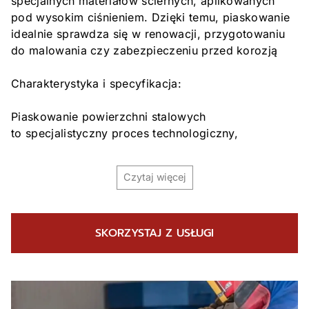
specjalnych materiałów ściernych, aplikowanych
pod wysokim ciśnieniem. Dzięki temu, piaskowanie
idealnie sprawdza się w renowacji, przygotowaniu
do malowania czy zabezpieczeniu przed korozją
Charakterystyka i specyfikacja:
Piaskowanie powierzchni stalowych
to specjalistyczny proces technologiczny,
który pozwala na skuteczne i precyzyjne
oczyszczenie elementów stalowych. Dzięki
Czytaj więcej
zastosowaniu materiałów ściernych (np. piasku
kwarcowego, korundu czy szklanych mikrokulek)
pod wysokim ciśnieniem, proces ten usuwa rdzę,
SKORZYSTAJ Z USŁUGI
resztki starych powłok lakierniczych oraz inne
zanieczyszczenia, które mogą wpływać na estetykę
i trwałość stali. Odpowiednio przygotowana
powierzchnia stalowa, pozbawiona nierówności
i zanieczyszczeń, zapewnia doskonałą