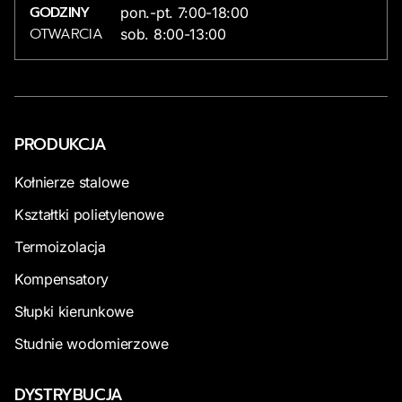
GODZINY
pon.-pt. 7:00-18:00
4. WIDOS 4900
OTWARCIA
sob. 8:00-13:00
Charakterystyka:
WIDOS 4900 to wszechstronna zgrzewarka,
która łączy funkcje zgrzewania i pomiaru.
Urządzenie jest idealne do zastosowań w trudnych
warunkach, zapewniając trwałe i szczelne
połączenia.
PRODUKCJA
Kołnierze stalowe
Specyfikacja:
Moc:5 kW
Kształtki polietylenowe
Zakres średnic rur: od 20 mm do 160 mm
Termoizolacja
Kompensatory
Czas zgrzewania: 8-20 sekund w zależności
od średnicy
Słupki kierunkowe
Zasilanie: 230V / 400V
Studnie wodomierzowe
Waga: 30 kg
DYSTRYBUCJA